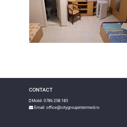
CONTACT
Mobil:
0786.258.183
Email:
office@citygroupintermed.ro