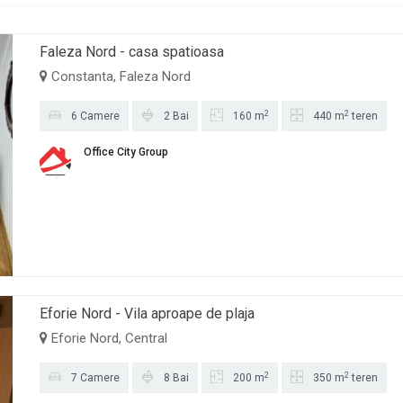
Faleza Nord - casa spatioasa
Constanta, Faleza Nord
2
2
6 Camere
2 Bai
160 m
440 m
teren
Office City Group
Eforie Nord - Vila aproape de plaja
Eforie Nord, Central
2
2
7 Camere
8 Bai
200 m
350 m
teren