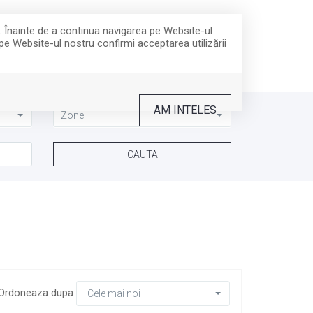
EN
DE
FR
RO
. Înainte de a continua navigarea pe Website-ul
 pe Website-ul nostru confirmi acceptarea utilizării
AM INTELES
Zone
Ordoneaza dupa
Cele mai noi