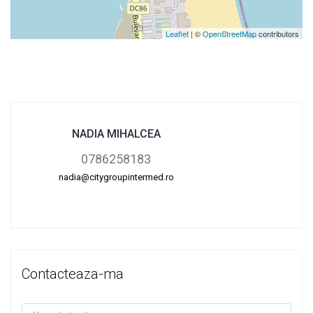
Leaflet
| ©
OpenStreetMap
contributors
NADIA MIHALCEA
0786258183
nadia@citygroupintermed.ro
Contacteaza-ma