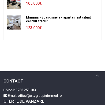
105.000€
Mamaia - Scandinavia - apartament situat in
centrul statiunii
123.000€
CONTACT
Mobil:
0786.258.183
Email:
office@citygroupintermed.ro
OFERTE DE VANZARE