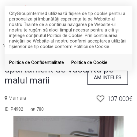
EN
DE
FR
RO
CityGroupIntermed utilizează fişiere de tip cookie pentru a
personaliza și îmbunătăți experiența ta pe Website-ul
nostru. Înainte de a continua navigarea pe Website-ul
nostru te rugăm să aloci timpul necesar pentru a citi și
înțelege conținutul Politicii de Cookie. Prin continuarea
navigării pe Website-ul nostru confirmi acceptarea utilizării
Vanzare
Apartamente
Mamaia
fişierelor de tip cookie conform Politicii de Cookie.
Constanta - Mamaia -
Politica de Confidentialitate
Politica de Cookie
apartament de vacanta pe
AM INTELES
malul marii
Mamaia
107.000€
ID: P4982
780